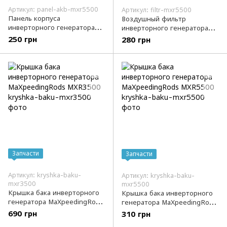
Артикул: panel-akb-mxr5500
Артикул: filtr-mxr5500
Панель корпуса
Воздушный фильтр
инверторного генератора
инверторного генератора
MaXpeedingRods MXR5500
MaXpeedingRods MXR5500
250 грн
280 грн
Запчасти
Запчасти
Артикул: kryshka-baku-
Артикул: kryshka-baku-
mxr3500
mxr5500
Крышка бака инверторного
Крышка бака инверторного
генератора MaXpeedingRods
генератора MaXpeedingRods
MXR3500
MXR5500
690 грн
310 грн