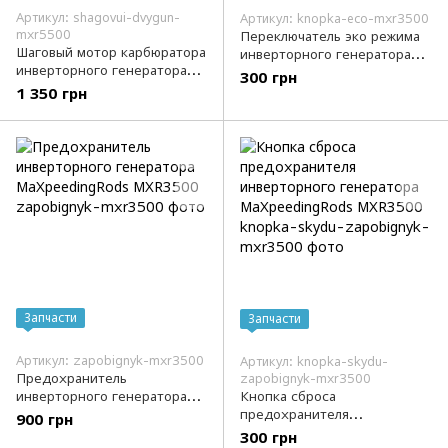
Артикул: shagovui-dvygun-
Артикул: knopka-eco-mxr3500
mxr5500
Переключатель эко режима
Шаговый мотор карбюратора
инверторного генератора
инверторного генератора
MaXpeedingRods MXR3500
300 грн
MaXpeedingRods MXR5500
1 350 грн
Запчасти
Запчасти
Артикул: zapobignyk-mxr3500
Артикул: knopka-skydu-
Предохранитель
zapobignyk-mxr3500
инверторного генератора
Кнопка сброса
MaXpeedingRods MXR3500
предохранителя
900 грн
инверторного генератора
300 грн