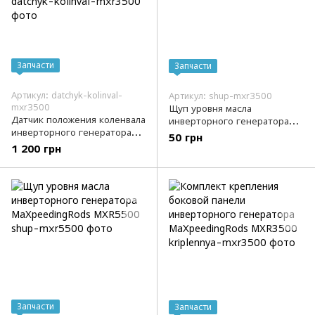
Запчасти
Запчасти
Артикул: datchyk-kolinval-
Артикул: shup-mxr3500
mxr3500
Щуп уровня масла
Датчик положения коленвала
инверторного генератора
инверторного генератора
MaXpeedingRods MXR3500
50 грн
MaXpeedingRods MXR3500
1 200 грн
Запчасти
Запчасти