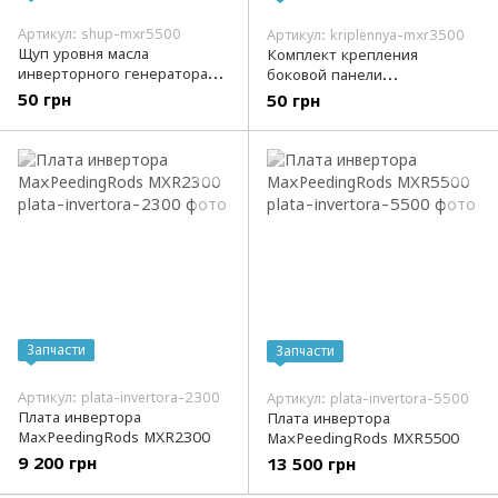
Артикул: shup-mxr5500
Артикул: kriplennya-mxr3500
Щуп уровня масла
Комплект крепления
инверторного генератора
боковой панели
MaXpeedingRods MXR5500
инверторного генератора
50 грн
50 грн
MaXpeedingRods MXR3500
Запчасти
Запчасти
Артикул: plata-invertora-2300
Артикул: plata-invertora-5500
Плата инвертора
Плата инвертора
MaxPeedingRods MXR2300
MaxPeedingRods MXR5500
9 200 грн
13 500 грн