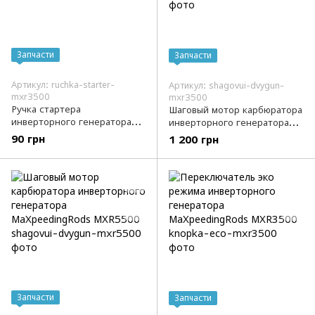
Запчасти
Запчасти
Артикул: ruchka-starter-
Артикул: shagovui-dvygun-
mxr3500
mxr3500
Ручка стартера
Шаговый мотор карбюратора
инверторного генератора
инверторного генератора
MaXpeedingRods MXR3500
MaXpeedingRods MXR3500
90 грн
1 200 грн
Запчасти
Запчасти