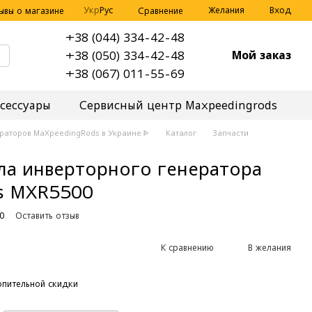
Укр
Рус
Желания
Вход
Сравнение
ывы о магазине
+38 (044) 334-42-48
Мой заказ
+38 (050) 334-42-48
+38 (067) 011-55-69
сессуары
Сервисный центр Maxpeedingrods
раторов MaXpeedingRods в Украине ᐈ
Каталог
Запчасти
ла инверторного генератора
s MXR5500
0
Оставить отзыв
К сравнению
В желания
пительной скидки