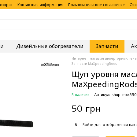
возврат
Контактная информация
Пользовательское соглашение
Отз
ии
Дизейльные обогреватели
Запчасти
Ак
Интернет-магазин инверторных гене
Запчасти MaXpeedingRods
Щуп уровня мас
MaXpeedingRod
В наличии
Артикул: shup-mxr550
50 грн
%
Войти
для отображения нако