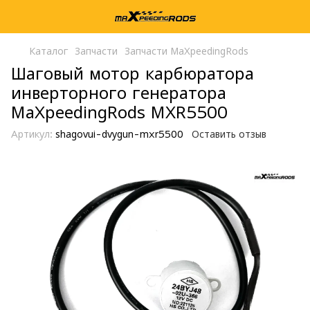
Каталог
Запчасти
Запчасти MaXpeedingRods
Шаговый мотор карбюратора
инверторного генератора
MaXpeedingRods MXR5500
Артикул:
shagovui-dvygun-mxr5500
Оставить отзыв