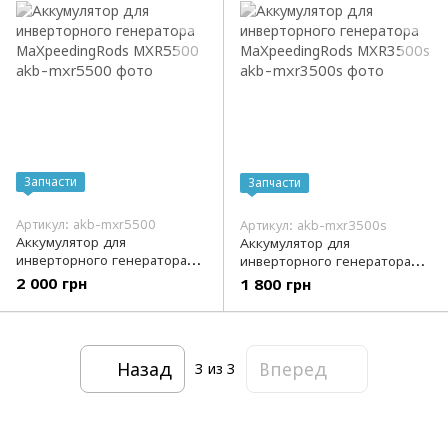
Запчасти
Запчасти
Артикул: akb-mxr5500
Артикул: akb-mxr3500s
Аккумулятор для
Аккумулятор для
инверторного генератора
инверторного генератора
MaXpeedingRods MXR5500
MaXpeedingRods MXR3500s
2 000 грн
1 800 грн
Назад
Вперед
3
из 3