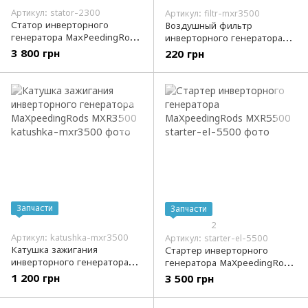
Артикул: stator-2300
Артикул: filtr-mxr3500
Статор инверторного
Воздушный фильтр
генератора MaxPeedingRods
инверторного генератора
MXR2300
MaXpeedingRods MXR3500
3 800 грн
220 грн
Запчасти
Запчасти
2
Артикул: katushka-mxr3500
Артикул: starter-el-5500
Катушка зажигания
Стартер инверторного
инверторного генератора
генератора MaXpeedingRods
MaXpeedingRods MXR3500
MXR5500
1 200 грн
3 500 грн