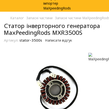
Каталог
Запасні частини
Запасні частини MaXpeedingRod
Статор інверторного генератора
MaxPeedingRods MXR3500S
Артикул:
stator-3500s
Написати відгук