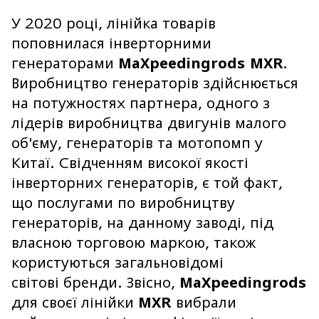
У 2020 році, лінійка товарів
поповнилася інверторними
генераторами
MaXpeedingrods MXR
.
Виробництво генераторів здійснюється
на потужностях партнера, одного з
лідерів виробництва двигунів малого
об'єму, генераторів та мотопомп у
Китаї. Свідченням високої якості
інверторних генераторів, є той факт,
що послугами по виробництву
генераторів, на данному заводі, під
власною торговою маркою, також
користуються з
агальновідомі
світові бренди. Звісно,
MaXpeedingrods
для своєї лінійки
MXR
вибрали