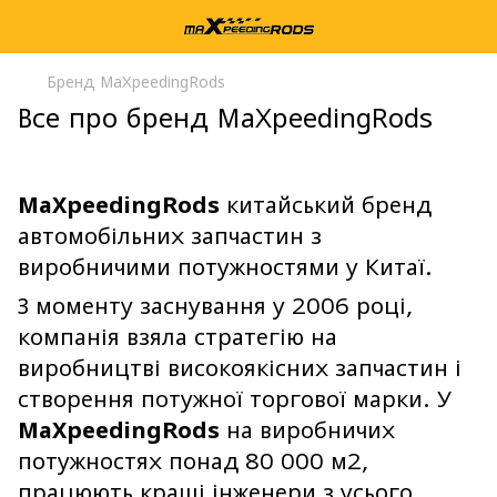
Бренд MaXpeedingRods
Все про бренд MaXpeedingRods
MaXpeedingRods
китайський бренд
автомобільних запчастин з
виробничими потужностями у Китаї.
З моменту заснування у 2006 році,
компанія взяла стратегію на
виробництві високоякісних запчастин і
створення потужної торгової марки. У
MaXpeedingRods
на виробничих
потужностях понад 80 000 м2,
працюють кращі інженери з усього