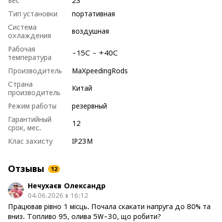
Вес
23
Тип установки
портативная
Система
воздушная
охлаждения
Рабочая
-15С - +40С
температура
Производитель
MaXpeedingRods
Страна
Китай
производитель
Режим работы
резервный
Гарантийный
12
срок, мес.
Клас захисту
IP23M
Отзывы
12
Нечухаєв Олександр
04.06.2026 в 16:12
Працював рівно 1 місць. Почала скакати напруга до 80% та
вниз. Топливо 95, олива 5W-30, що робити?