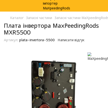
Каталог
Запасні частини
Запасні частини MaXpeedingRod
Плата інвертора MaxPeedingRods
MXR5500
Артикул:
plata-invertora-5500
Написати відгук