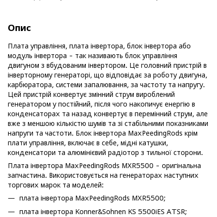
Опис
Плата управління, плата інвертора, блок інвертора або
модуль інвертора - так називають блок управління
двигуном з вбудованим інвертором. Це головний пристрій в
інверторному генераторі, що відповідає за роботу двигуна,
карбюратора, системи запалювання, за частоту та напругу.
Цей пристрій конвертує змінний струм вироблений
генератором у постійний, після чого накопичує енергію в
конденсаторах та назад конвертує в перемінний струм, але
вже з меншою кількістю шумів та зі стабільними показниками
напруги та частоти. Блок інвертора MaxPeedingRods крім
плати управління, включає в себе, мідні катушки,
конденсатори та алюмінієвий радіотор з тильної сторони.
Плата інвертора MaxPeedingRods MXR5500 - оригінальна
запчастина. Використовується на генераторах наступних
торгових марок та моделей:
плата інвертора MaxPeedingRods MXR5500;
плата інвертора Konner&Sohnen KS 5500iES ATSR;