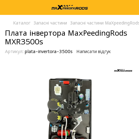
Каталог
Запасні частини
Запасні частини MaXpeedingRod
Плата інвертора MaxPeedingRods
MXR3500s
Артикул:
plata-invertora-3500s
Написати відгук