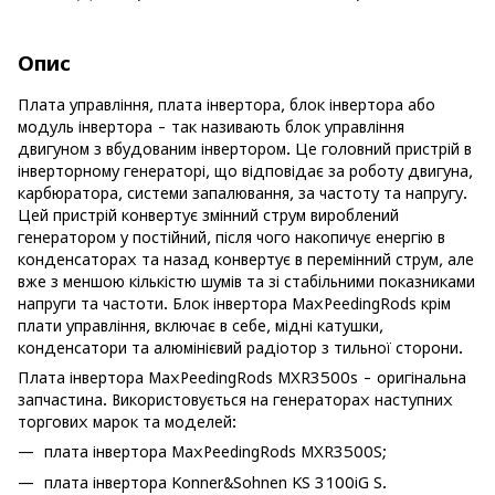
Опис
Плата управління, плата інвертора, блок інвертора або
модуль інвертора - так називають блок управління
двигуном з вбудованим інвертором. Це головний пристрій в
інверторному генераторі, що відповідає за роботу двигуна,
карбюратора, системи запалювання, за частоту та напругу.
Цей пристрій конвертує змінний струм вироблений
генератором у постійний, після чого накопичує енергію в
конденсаторах та назад конвертує в перемінний струм, але
вже з меншою кількістю шумів та зі стабільними показниками
напруги та частоти. Блок інвертора MaxPeedingRods крім
плати управління, включає в себе, мідні катушки,
конденсатори та алюмінієвий радіотор з тильної сторони.
Плата інвертора MaxPeedingRods MXR3500s - оригінальна
запчастина. Використовується на генераторах наступних
торгових марок та моделей:
плата інвертора MaxPeedingRods MXR3500S;
плата інвертора Konner&Sohnen KS 3100iG S.